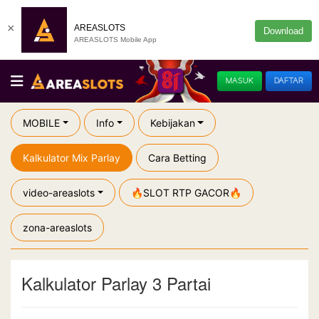
×
AREASLOTS
Download
AREASLOTS Mobile App
MASUK
DAFTAR
MOBILE
Info
Kebijakan
Kalkulator Mix Parlay
Cara Betting
video-areaslots
🔥SLOT RTP GACOR🔥
zona-areaslots