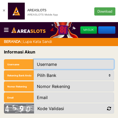
×
AREASLOTS
Download
AREASLOTS Mobile App
MASUK
DAFTAR
Lupa Kata Sandi
BERANDA
Informasi Akun
Username
Rekening Bank Anda
Nomor Rekening
Email