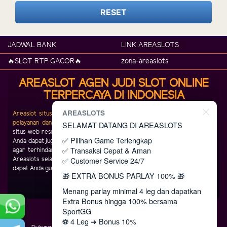
RESET
JADWAL BANK
LINK AREASLOTS
🔥SLOT RTP GACOR🔥
zona-areaslots
AREASLOT AGEN JUDI SLOT ONLINE
TERPERCAYA DI INDONESIA
AREASLOTS
Areaslot situs judi online terbaik dan terlengkap selalu menjaga bentuk
pelayanan dan kualitas dari situs kami.
Pastikan Anda selalu mengakses
SELAMAT DATANG DI AREASLOTS
situs web resmi Areaslot yang dapat Anda cek di situs official Areaslot.
✅ Pilihan Game Terlengkap
Anda dapat juga melakukan pencarian di Google untuk keyword Areaslots
✅ Transaksi Cepat & Aman
agar terhindar dari situs penipuan yang mengatasnamakan brand kami.
✅ Customer Service 24/7
Areaslots selalu memberikan informasi update terkait link alternatif yang
dapat Anda gunakan untuk mengakses situs web kami.
🎁 EXTRA BONUS PARLAY 100% 🎁
Menang parlay minimal 4 leg dan dapatkan
Extra Bonus hingga 100% bersama
SportGG
⚽️ 4 Leg ➜ Bonus 10%