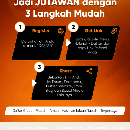
Referral system tidak dipungut biaya apapun. Hanya dengan modal online saja