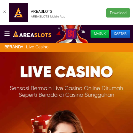
×
AREASLOTS
Download
AREASLOTS Mobile App
MASUK
DAFTAR
Live Casino
BERANDA